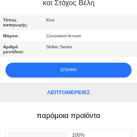
ΈΛΕΓΧΟΣ
και Στόχος Βέλη
ΜΑΣ
Τόπος
Κίνα
καταγωγής:
ΕΛΆΤΕ
Μάρκα:
Consistent Arrows
ΣΕ
Αριθμό
Striker Series
ΕΠΑΦΉ
μοντέλου:
ΜΕ
ΕΠΑΦΉ!
ΖΗΤΉΣΤΕ
ΈΝΑ
ΛΕΠΤΟΜΈΡΕΙΕΣ
ΑΠΌΣΠΑΣΜΑ
παρόμοια προϊόντα
SITEMAP
100%