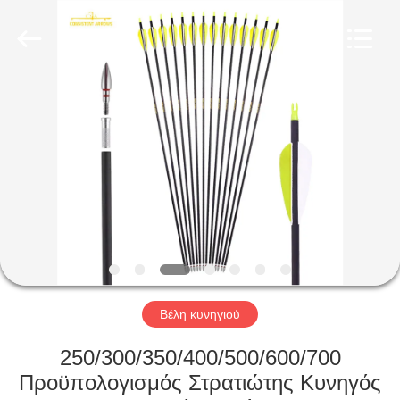
2026
Consistent
Arrows.
All
Rights
Reserved.
ΣΠΊΤΙ
ΠΡΟΪΌΝΤΑ
ΠΕΡΊΠΟΥ
ΕΜΕΊΣ
ΓΎΡΟΣ
ΕΡΓΟΣΤΑΣΊΩΝ
Βέλη κυνηγιού
250/300/350/400/500/600/700
ΠΟΙΟΤΙΚΌΣ
Προϋπολογισμός Στρατιώτης Κυνηγός