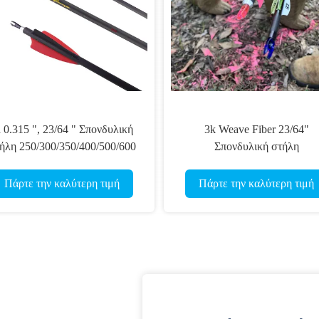
d 0.315 ", 23/64 " Σπονδυλική
3k Weave Fiber 23/64"
ήλη 250/300/350/400/500/600
Σπονδυλική στήλη
Στερεότητα.003-0.001 " 3D
250/300/340/400/500/600
door Archer Μεγάλο διάμετρος
Στερεότητα.003-.001" Μεγά
Πάρτε την καλύτερη τιμή
Πάρτε την καλύτερη τιμή
στόχο βέλη
διάμετρος 3D Τοξοβολία
εσωτερικά βέλη