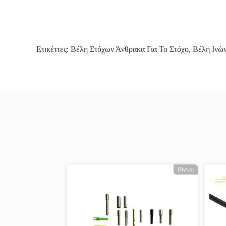
Ετικέττες:
Βέλη Στόχων Άνθρακα Για Το Στόχο
,
Βέλη Ινώ
ο
Βίντεο