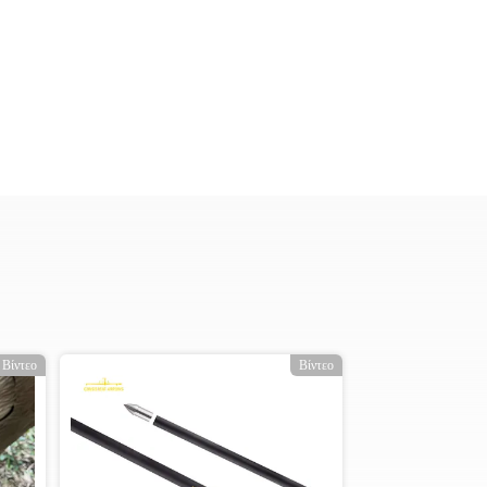
Βίντεο
Βίντεο