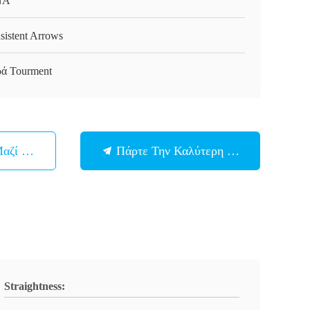
ΝΑ
sistent Arrows
ρά Tourment
Μαζί Μας
Πάρτε Την Καλύτερη Τιμή
Straightness: