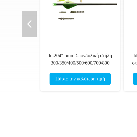
Id.204" 5mm Σπονδυλική στήλη
I
300/350/400/500/600/700/800
στ
Στερεότητα.003-.001" Ελαφρύ
βάρος Ultra 3D Στόχος Άξονα
In
Πάρτε την καλύτερη τιμή
άνθρακα