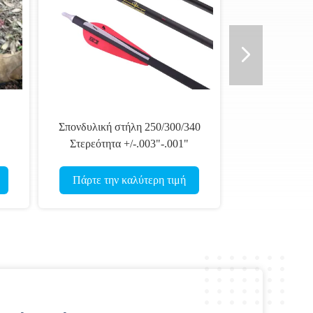
Σπονδυλική στήλη 250/300/340
Στερεότητα +/-.003"-.001"
Μεγαλύτερη διάμετρος
λη
εσωτερικό Βέγκας πυροβολούν
Πάρτε την καλύτερη τιμή
27/64" στόχο βέλη