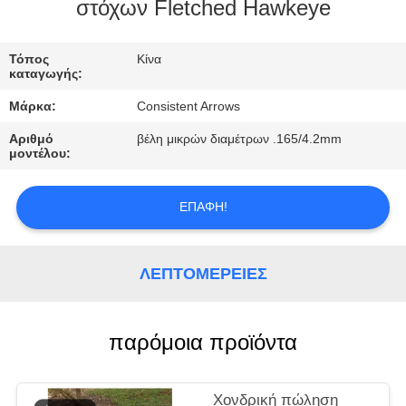
ΈΛΕΓΧΟΣ
στόχων Fletched Hawkeye
ΜΑΣ
Τόπος
Κίνα
καταγωγής:
ΕΛΆΤΕ
Μάρκα:
Consistent Arrows
ΣΕ
Αριθμό
βέλη μικρών διαμέτρων .165/4.2mm
ΕΠΑΦΉ
μοντέλου:
ΜΕ
ΕΠΑΦΉ!
ΖΗΤΉΣΤΕ
ΈΝΑ
ΛΕΠΤΟΜΈΡΕΙΕΣ
ΑΠΌΣΠΑΣΜΑ
παρόμοια προϊόντα
SITEMAP
Χονδρική πώληση