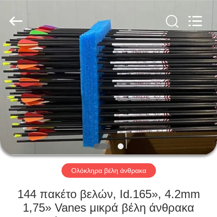
2026
Consistent
Arrows.
All
Rights
Reserved.
ΣΠΊΤΙ
ΠΡΟΪΌΝΤΑ
ΠΕΡΊΠΟΥ
ΕΜΕΊΣ
ΓΎΡΟΣ
ΕΡΓΟΣΤΑΣΊΩΝ
Ολόκληρα βέλη άνθρακα
144 πακέτο βελών, Id.165», 4.2mm
ΠΟΙΟΤΙΚΌΣ
1,75» Vanes μικρά βέλη άνθρακα