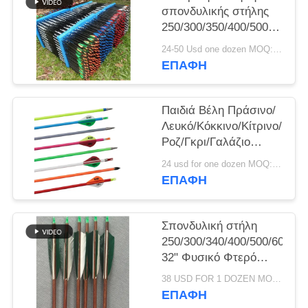
ΠΟΛΙΤΙΚΉ
σπονδυλικής στήλης
ΑΠΟΡΡΉΤΟΥ
250/300/350/400/500/600/70
Καρβονιοκυνηγία και
24-50 Usd one dozen MOQ:Δέκα δωδεκάδες.
στόχευση
ΕΠΑΦΉ
βέλος,σιδεράκια
Παιδιά Βέλη Πράσινο/
Λευκό/Κόκκινο/Κίτρινο/
Ροζ/Γκρι/Γαλάζιο
Χρώμα Ζωγραφική
24 usd for one dozen MOQ:2 δωδεκάδες
σπονδυλική στήλη
ΕΠΑΦΉ
400/500/600/700/800/1000/1
άνθρακα Βέλη
Σπονδυλική στήλη
250/300/340/400/500/600/70
32" Φυσικό Φτερό
Πλέκωμα
38 USD FOR 1 DOZEN MOQ:12pcs, μια δωδεκάδα
Παραδοσιακά ξύλινα
ΕΠΑΦΉ
Trad βέλη