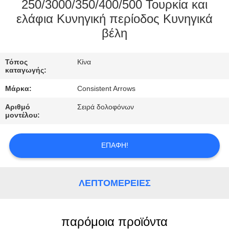
ΈΛΕΓΧΟΣ
250/3000/350/400/500 Τουρκία και
ελάφια Κυνηγική περίοδος Κυνηγικά
βέλη
ΜΑΣ
ΕΛΆΤΕ
Τόπος
Κίνα
ΣΕ
καταγωγής:
ΕΠΑΦΉ
Μάρκα:
Consistent Arrows
ΜΕ
Αριθμό
Σειρά δολοφόνων
μοντέλου:
ΖΗΤΉΣΤΕ
ΕΠΑΦΉ!
ΈΝΑ
ΑΠΌΣΠΑΣΜΑ
ΛΕΠΤΟΜΈΡΕΙΕΣ
SITEMAP
παρόμοια προϊόντα