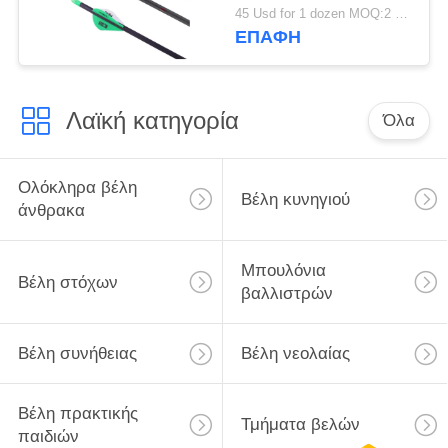
",32" ελαφρύ βάρος
45 Usd for 1 dozen MOQ:2 δωδεκάδα
5mm Ultra Target και
ΕΠΑΦΉ
κυνηγετικά βέλη
Λαϊκή κατηγορία
Όλα
Ολόκληρα βέλη
Βέλη κυνηγιού
άνθρακα
Μπουλόνια
Βέλη στόχων
βαλλιστρών
Βέλη συνήθειας
Βέλη νεολαίας
Βέλη πρακτικής
Τμήματα βελών
παιδιών