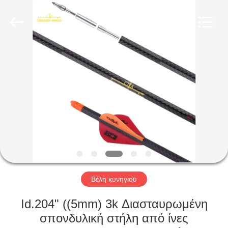
2026
Consistent
Arrows.
All
Rights
Reserved.
ΣΠΊΤΙ
ΠΡΟΪΌΝΤΑ
ΠΕΡΊΠΟΥ
ΕΜΕΊΣ
ΓΎΡΟΣ
ΕΡΓΟΣΤΑΣΊΩΝ
Βέλη κυνηγιού
Id.204" ((5mm) 3k Διασταυρωμένη
ΠΟΙΟΤΙΚΌΣ
σπονδυλική στήλη από ίνες