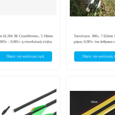
να Id.204 3K CrossWoven», 5.18mm
Ταυτότητα .300», 7.62mm 
.003» - 0,001» η σπονδυλική στήλη
μήκος 0,001» ίνα άνθρακα 
0/300/340/400 vanes βελών κυνηγιού
διαγώνια υφαμένη, ισχυρό
διείσδυσης
μπουλόνια βαλλιστρών 
Πάρτε την καλύτερη τιμή
Πάρτε την καλύτερη τ