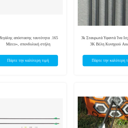
εγάλης απόστασης ταυτότητα .165
3k Σταυρωτά Υφαντά Ίνα Ισ
Mirco», σπονδυλική στήλη
3K Βέλη Κυνηγιού Ass
0/500/600/700/800/900/1000/1100/1200
ευθύτητα .003-.001 4.2mm» βέλη
Πάρτε την καλύτερη τιμή
Πάρτε την καλύτερη τ
στόχων