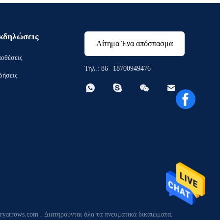
κδηλώσεις
Αίτημα Ένα απόσπασμα
οθέσεις
Τηλ.: 86--18700949476
δήσεις




yarrows.com . Διατηρούνται όλα τα πνευματικά δικαιώματα.