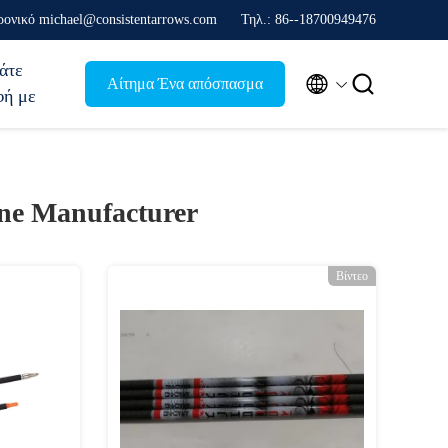
ονικό michael@consistentarrows.com
Τηλ.: 86--18700949476
άτε


Αίτημα Ένα απόσπασμα
φή με
ne Manufacturer
Βίντεο