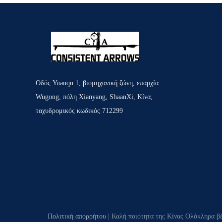
Οδός Yuanqu 1, βιομηχανική ζώνη, επαρχία
Wugong, πόλη Xianyang, ShaanXi, Κίνα,
ταχυδρομικός κωδικός 712299
Πολιτική απορρήτου
| Καλή ποιότητα της Κίνας Ολόκληρα β