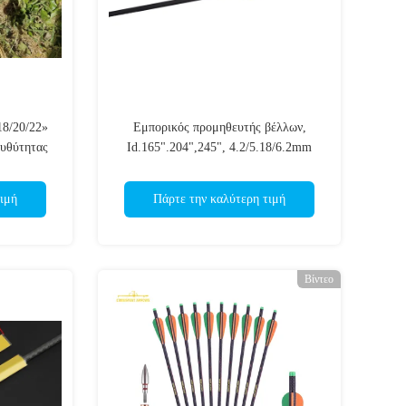
18/20/22»
Εμπορικός προμηθευτής βέλλων,
ευθύτητας
Id.165".204",245", 4.2/5.18/6.2mm
ς-βαριά
Κυνηγός/στόχος / 3D Carbon Arrow με
βάρους
έντυπο λογότυπο
ιμή
Πάρτε την καλύτερη τιμή
Βίντεο