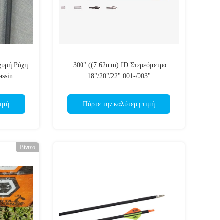
χυρή Ράχη
.300" ((7.62mm) ID Στερεόμετρο
assin
18"/20"/22".001-/003"
Στερεότητα.001-.003" 3k Cross woven
Carbon Crossbow Bolts
ιμή
Πάρτε την καλύτερη τιμή
Βίντεο