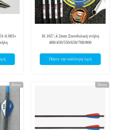
01-0.003»
Ιδ.165",4.2mm Σπονδυλική στήλη
τήλη
400/450/550/650/700/800
θύτητας 3k
Ευθεία.003-.001" Μικρή διάμετρος
ιού
μακρινή απόσταση Στόχος Βέλος
ιμή
Πάρτε την καλύτερη τιμή
Hawkeye
Βίντεο
Βίντεο