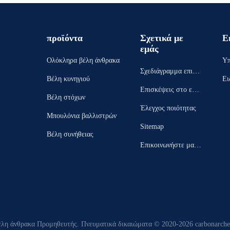
προϊόντα
Σχετικά με
Ε
εμάς
Ολόκληρα βέλη άνθρακα
Υπ
Σχεδιάγραμμα επιχεί
Βέλη κυνηγιού
Ει
ρησης
Επισκέψεις στο εργ
Βέλη στόχων
οστάσιο
Έλεγχος ποιότητας
Μπουλόνια βαλλιστρών
Sitemap
Βέλη συνήθειας
Επικοινωνήστε μαζί
μας
έλη άνθρακα Προμηθευτής. Πνευματικά δικαιώματα © 2020-2026 carbonarcher