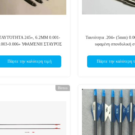
ΤΑΥΤΌΤΗΤΑ 245», 6.2MM 0.001-
Ταυτότητα .204» (5mm) 0.0
.003-0.006» ΥΦΑΜΈΝΗ ΣΤΑΥΡΌΣ
υφαμένη σπονδυλική σ
ΣΠΟΝΔΥΛΙΚΉ ΣΤΉΛΗ
200/250/300/340/400 ινών ευ
200/250/300/340/400/500
σταυρός βέλη κυνηγ
Πάρτε την καλύτερη τιμή
Πάρτε την καλύτερη τ
ΥΘΎΤΗΤΑΣ 3K ΒΈΛΗ ΚΥΝΗΓΙΟΎ
ΙΝΏΝ ΆΝΘΡΑΚΑ
Βίντεο