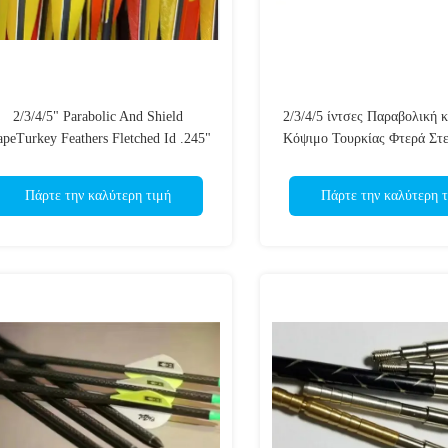
2/3/4/5" Parabolic And Shield
2/3/4/5 ίντσες Παραβολική 
apeTurkey Feathers Fletched Id .245"
Κόψιμο Τουρκίας Φτερά Στ
6,2mm) Spine 300/400/500/600/700
Σπονδυλική στήλη 300/400/5
Carbon Arrows
Άξονα άνθρακα
Πάρτε την καλύτερη τιμή
Πάρτε την καλύτερη τ