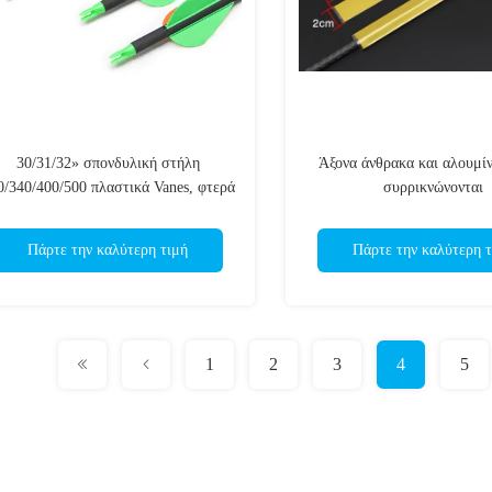
30/31/32» σπονδυλική στήλη
Άξονα άνθρακα και αλουμίν
0/340/400/500 πλαστικά Vanes, φτερά
συρρικνώνονται
ου κυνηγούν τα βέλη για Recurve και
το παραδοσιακό τόξο τόξων
Πάρτε την καλύτερη τιμή
Πάρτε την καλύτερη τ
andCompound
1
2
3
4
5