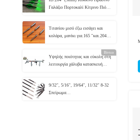
κυνηγιού/στόχου
Γαλάζιο Πορτοκαλί Κίτρινο Πιόλυ
Πορφυρό Muti Χρώμα
Πυροβολημένο Πυροβολημένο
Τιτανίου μισό έξω εισάγει και
Πυροβολημένο Πυροβολημένο
κολάρα, μανίκι για.165 "και.204"
Μ
άξονες
Βίντεο
40
Υψηλής ποιότητας και εύκολη στη
λειτουργία χάλυβα κατασκευή
F50H μοντέλο διαστάσεις από 11
"-49" άξονες Bow Press με Draw
9/32", 5/16", 19/64", 11/32" 8-32
Board
Σπείρωμα
70/80/90/100/125/150/175/200/250
κόκκοι Βίδα σε Βλήμα και
Συνδυασμός Σημείων Πεδίου