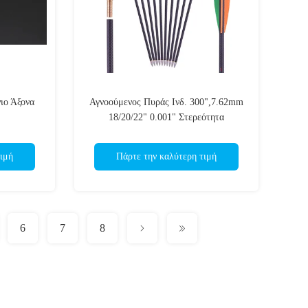
ιο Άξονα
Αγνοούμενος Πυράς Ινδ. 300",7.62mm
18/20/22" 0.001" Στερεότητα
Σταυροδεμένη υφαντική ίνα, Στροφές
αλεξίσφαιρα Βέλη άνθρακα
ιμή
Πάρτε την καλύτερη τιμή
6
7
8